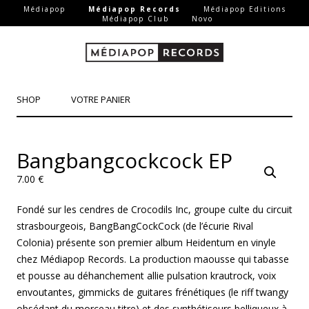
-
-
Médiapop
Médiapop Records
Médiapop Editions
-
-
Médiapop Club
Novo
Aller au contenu principal
SHOP
VOTRE PANIER
Bangbangcockcock EP
7.00
€
Fondé sur les cendres de Crocodils Inc, groupe culte du circuit
strasbourgeois, BangBangCockCock (de l’écurie Rival
Colonia) présente son premier album Heidentum en vinyle
chez Médiapop Records. La production maousse qui tabasse
et pousse au déhanchement allie pulsation krautrock, voix
envoutantes, gimmicks de guitares frénétiques (le riff twangy
obsédant du morceau titre) et des synthétiseurs belliqueux à