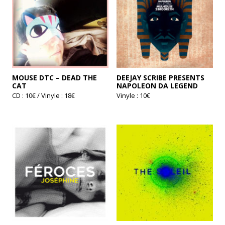
MOUSE DTC – DEAD THE
DEEJAY SCRIBE PRESENTS
CAT
NAPOLEON DA LEGEND
CD : 10€ / Vinyle : 18€
Vinyle : 10€
Ce
produit
a
plusieurs
variations.
Les
options
peuvent
être
choisies
sur
la
page
du
produit