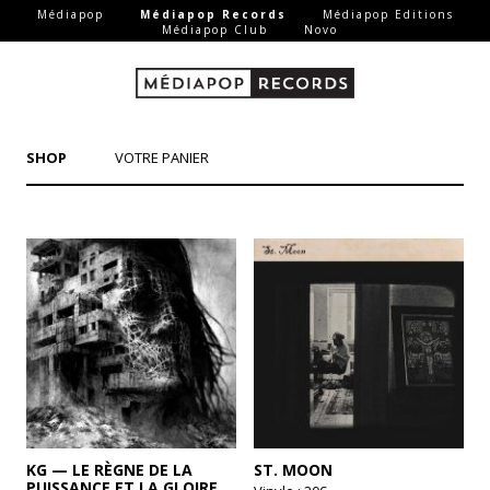
-
-
Médiapop
Médiapop Records
Médiapop Editions
-
-
Médiapop Club
Novo
Aller au contenu principal
SHOP
VOTRE PANIER
KG — LE RÈGNE DE LA
ST. MOON
PUISSANCE ET LA GLOIRE