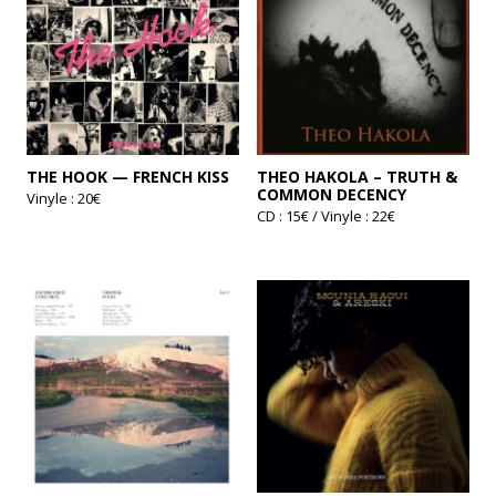
être
choisies
sur
la
page
du
produit
THE HOOK — FRENCH KISS
THEO HAKOLA – TRUTH &
COMMON DECENCY
Vinyle : 20€
CD : 15€ / Vinyle : 22€
Ce
produit
a
plusieurs
variations.
Les
options
peuvent
être
choisies
sur
la
page
du
produit