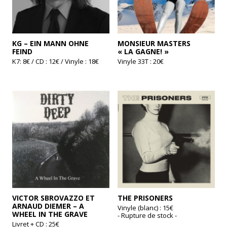
page
page
du
du
produit
produit
KG – EIN MANN OHNE
MONSIEUR MASTERS
FEIND
« LA GAGNE! »
K7: 8€ / CD : 12€ / Vinyle : 18€
Vinyle 33T : 20€
Ce
produit
a
plusieurs
variations.
Les
options
peuvent
être
choisies
sur
la
page
du
produit
VICTOR SBROVAZZO ET
THE PRISONERS
ARNAUD DIEMER – A
Vinyle (blanc) : 15€
WHEEL IN THE GRAVE
- Rupture de stock -
Livret + CD : 25€