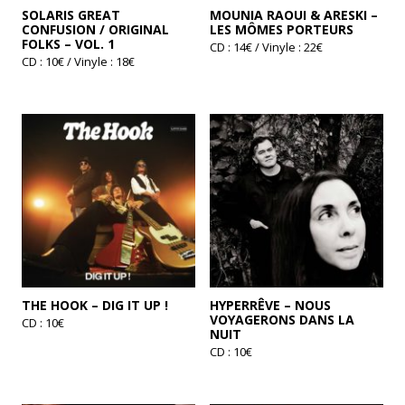
SOLARIS GREAT
MOUNIA RAOUI & ARESKI –
CONFUSION / ORIGINAL
LES MÔMES PORTEURS
FOLKS – VOL. 1
CD : 14€ / Vinyle : 22€
CD : 10€ / Vinyle : 18€
Ce
produit
Ce
a
produit
plusieurs
a
variations.
plusieurs
Les
variations.
options
Les
peuvent
options
être
peuvent
choisies
être
sur
choisies
la
sur
page
la
du
page
produit
du
produit
THE HOOK – DIG IT UP !
HYPERRÊVE – NOUS
VOYAGERONS DANS LA
CD : 10€
NUIT
CD : 10€