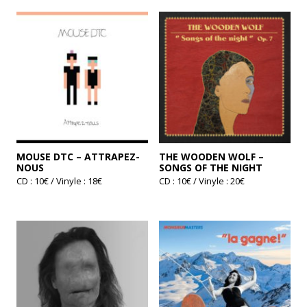
plusieurs
variations.
Les
options
peuvent
être
choisies
sur
la
page
du
produit
MOUSE DTC – ATTRAPEZ-
THE WOODEN WOLF –
NOUS
SONGS OF THE NIGHT
CD : 10€ / Vinyle : 18€
CD : 10€ / Vinyle : 20€
Ce
Ce
produit
produit
a
a
plusieurs
plusieurs
variations.
variations.
Les
Les
options
options
peuvent
peuvent
être
être
choisies
choisies
sur
sur
la
la