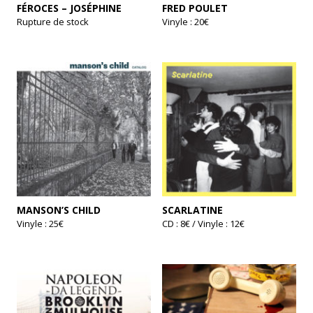
FÉROCES – JOSÉPHINE
FRED POULET
Rupture de stock
Vinyle : 20€
Ce
produit
a
plusieurs
variations.
Les
options
peuvent
être
choisies
sur
la
page
du
produit
MANSON’S CHILD
SCARLATINE
Vinyle : 25€
CD : 8€ / Vinyle : 12€
Ce
produit
a
plusieurs
variations.
Les
options
peuvent