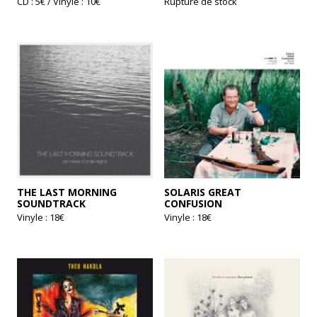
CD : 5€ / Vinyle : 10€
Rupture de stock
Ce
produit
a
plusieurs
variations.
Les
options
peuvent
être
choisies
sur
la
page
du
produit
THE LAST MORNING
SOLARIS GREAT
SOUNDTRACK
CONFUSION
Vinyle : 18€
Vinyle : 18€