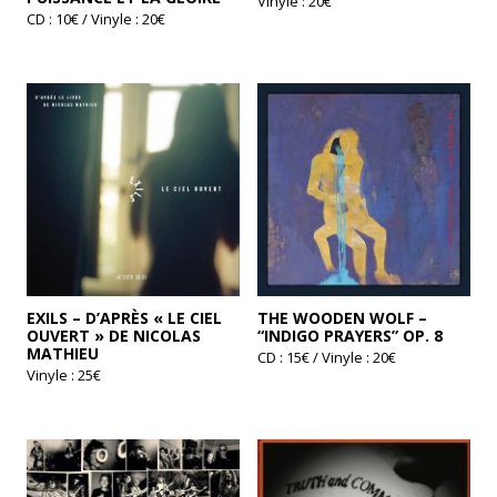
Vinyle : 20€
CD : 10€ / Vinyle : 20€
Ce
produit
a
plusieurs
variations.
Les
options
peuvent
être
choisies
sur
la
page
du
produit
EXILS – D’APRÈS « LE CIEL
THE WOODEN WOLF –
OUVERT » DE NICOLAS
“INDIGO PRAYERS” OP. 8
MATHIEU
CD : 15€ / Vinyle : 20€
Vinyle : 25€
Ce
produit
a
plusieurs
variations.
Les
options
peuvent