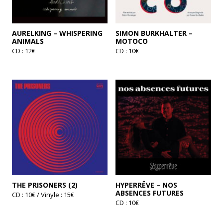
AURELKING – WHISPERING
SIMON BURKHALTER –
ANIMALS
MOTOCO
CD : 12€
CD : 10€
THE PRISONERS (2)
HYPERRÊVE – NOS
ABSENCES FUTURES
CD : 10€ / Vinyle : 15€
CD : 10€
Ce
produit
a