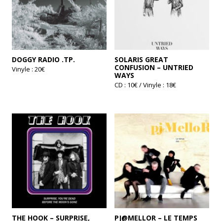
DOGGY RADIO .TP.
SOLARIS GREAT
CONFUSION – UNTRIED
Vinyle : 20€
WAYS
CD : 10€ / Vinyle : 18€
Ce
produit
a
plusieurs
variations.
Les
options
peuvent
être
choisies
sur
la
page
du
produit
THE HOOK – SURPRISE,
PJ@MELLOR – LE TEMPS