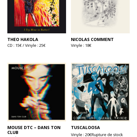
THEO HAKOLA
NICOLAS COMMENT
CD : 15€ / Vinyle : 25€
Vinyle : 18€
Ce
produit
a
plusieurs
variations.
Les
options
peuvent
être
choisies
sur
la
page
du
produit
MOUSE DTC – DANS TON
TUSCALOOSA
CLUB
Vinyle : 20€
Rupture de stock