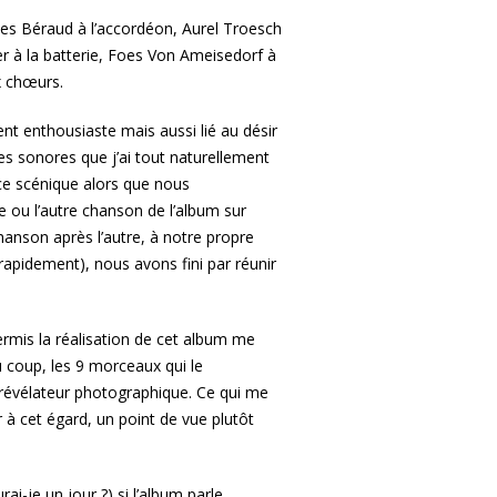
ves Béraud à l’accordéon, Aurel Troesch
r à la batterie, Foes Von Ameisedorf à
x chœurs.
nt enthousiaste mais aussi lié au désir
res sonores que j’ai tout naturellement
ce scénique alors que nous
 ou l’autre chanson de l’album sur
hanson après l’autre, à notre propre
apidement), nous avons fini par réunir
ermis la réalisation de cet album me
 coup, les 9 morceaux qui le
 révélateur photographique. Ce qui me
r à cet égard, un point de vue plutôt
rai-je un jour ?) si l’album parle