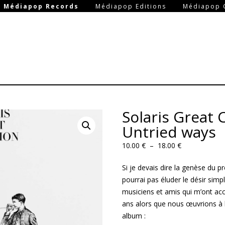
-
-
Médiapop Records
Médiapop Editions
Médiapop 
Aller au contenu principal
Solaris Great 
Untried ways
Plage
10.00
€
–
18.00
€
de
Si je devais dire la genèse du p
prix :
pourrai pas éluder le désir simpl
10.00 €
musiciens et amis qui m’ont a
à
ans alors que nous œuvrions à 
18.00 €
album :