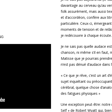
davantage au cerveau qu’au vent
folk assurément, mais aussi tex
et d’accordéon, confère aux tit
particulière. Ceux-ci, émergeant
moments de tension et de relâ
je redécouvre à chaque écoute.
NG
Je ne sais pas quelle audace est
chanson, ni même s’il en faut, m
Matisse que je pourrais prend
n’est pas dénué d’audace dans 
« Ce que je rêve, c’est un art d’é
sujet inquiétant ou préoccupant 
cérébral, quelque chose d’analo
des fatigues physiques »
Une exception peut-être: notre
Self » de Robert Wyatt qui, bie