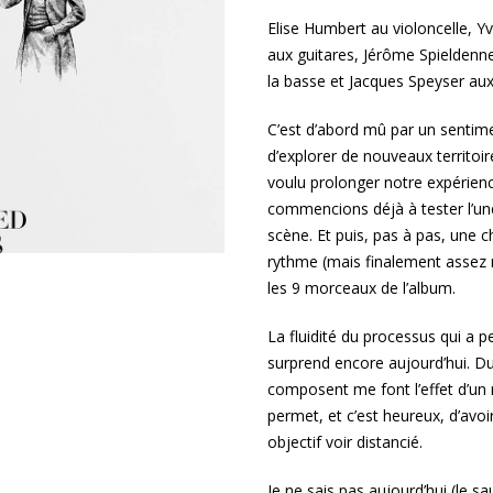
Elise Humbert au violoncelle, Y
aux guitares, Jérôme Spieldenne
la basse et Jacques Speyser au
C’est d’abord mû par un sentime
d’explorer de nouveaux territoi
voulu prolonger notre expérien
commencions déjà à tester l’une
scène. Et puis, pas à pas, une c
rythme (mais finalement assez r
les 9 morceaux de l’album.
La fluidité du processus qui a p
surprend encore aujourd’hui. Du
composent me font l’effet d’un
permet, et c’est heureux, d’avoi
objectif voir distancié.
Je ne sais pas aujourd’hui (le sau