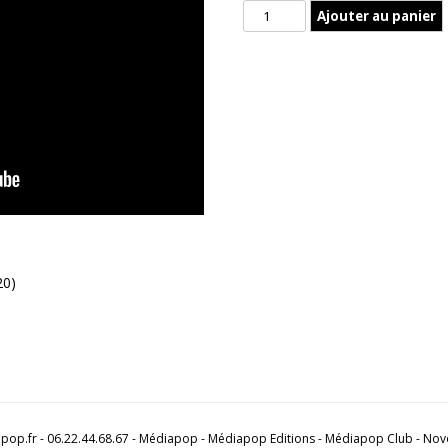
quantité
Ajouter au panier
de
Solaris
Great
Confusion
–
Untried
ways
0)
p.fr - 06.22.44.68.67 -
Médiapop
-
Médiapop Editions
-
Médiapop Club
-
Nov